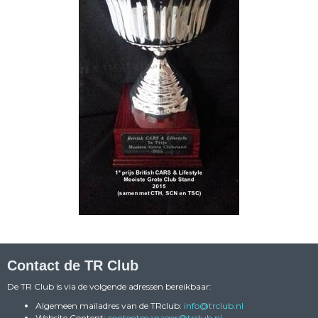
Contact de TR Club
De TR Club is via de volgende adressen bereikbaar:
Algemeen mailadres van de TRclub:
ofni
@trclub.nl
Website Content:
reganamtnetnoc
@trclub.nl