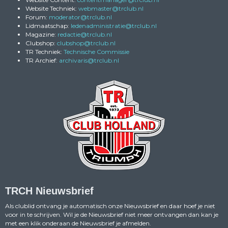
Website Techniek:
retsambew
@trclub.nl
Forum:
rotaredom
@trclub.nl
Lidmaatschap:
eitartsinimdanedel
@trclub.nl
Magazine:
eitcader
@trclub.nl
Clubshop:
pohsbulc
@trclub.nl
TR Techniek:
Technische Commissie
TR Archief:
siravihcra
@trclub.nl
TRCH Nieuwsbrief
Als clublid ontvang je automatisch onze Nieuwsbrief en daar hoef je niet
voor in te schrijven. Wil je de Nieuwsbrief niet meer ontvangen dan kan je
met een klik onderaan de Nieuwsbrief je afmelden.