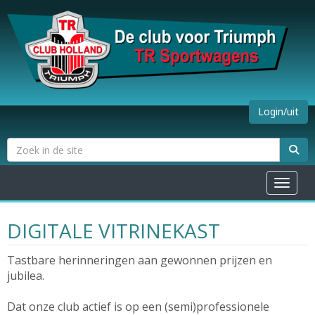
Login/uit
Toggle na
DIGITALE VITRINEKAST
Tastbare herinneringen aan gewonnen prijzen en
jubilea.
Dat onze club actief is op een (semi)professionele