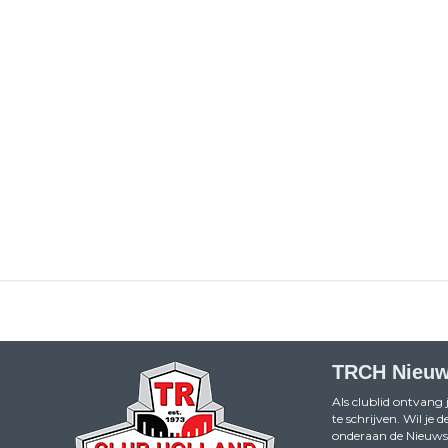
TRCH Nieuw
Als clublid ontvang 
te schrijven. Wil je
onderaan de Nieuwsb