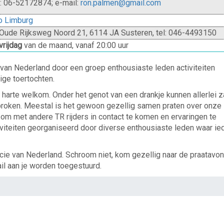
: 06-52172874; e-mail:
nemlap.nor
@gmail.com
o Limburg
 Oude Rijksweg Noord 21, 6114 JA Susteren,
tel: 046-4493150
rijdag
van de maand, vanaf 20:00 uur
e van Nederland door een groep enthousiaste leden activiteiten
ige toertochten.
n harte welkom. Onder het genot van een drankje kunnen allerlei 
oken. Meestal is het gewoon gezellig samen praten over onze
om met andere TR rijders in contact te komen en ervaringen te
viteiten georganiseerd door diverse enthousiaste leden waar ie
incie van Nederland. Schroom niet, kom gezellig naar de praatavo
mail aan je worden toegestuurd.