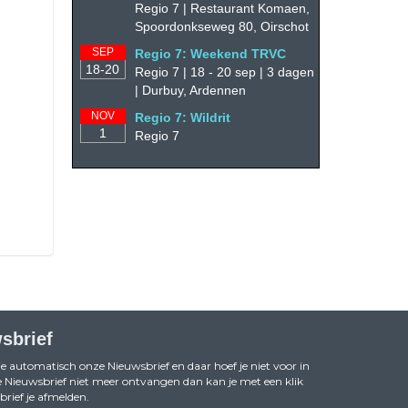
Regio 7 | Restaurant Komaen,
Spoordonkseweg 80, Oirschot
SEP
Regio 7: Weekend TRVC
18-20
Regio 7 | 18 - 20 sep | 3 dagen
| Durbuy, Ardennen
NOV
Regio 7: Wildrit
1
Regio 7
sbrief
je automatisch onze Nieuwsbrief en daar hoef je niet voor in
 de Nieuwsbrief niet meer ontvangen dan kan je met een klik
rief je afmelden.