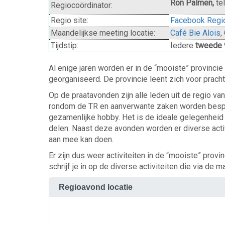
Ron Palmen,
tel
Regiocoördinator:
Regio site:
Facebook Regi
Maandelijkse meeting locatie:
Café Bie Alois
,
Tijdstip:
Iedere
tweede v
Al enige jaren worden er in de “mooiste” provinci
georganiseerd. De provincie leent zich voor pracht
Op de praatavonden zijn alle leden uit de regio va
rondom de TR en aanverwante zaken worden bespr
gezamenlijke hobby. Het is de ideale gelegenheid 
delen. Naast deze avonden worden er diverse acti
aan mee kan doen.
Er zijn dus weer activiteiten in de “mooiste” prov
schrijf je in op de diverse activiteiten die via de 
Regioavond locatie