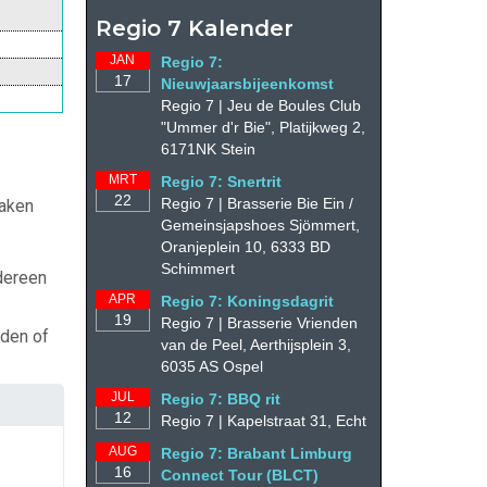
Regio 7 Kalender
JAN
Regio 7:
17
Nieuwjaarsbijeenkomst
Regio 7 | Jeu de Boules Club
"Ummer d'r Bie", Platijkweg 2,
6171NK Stein
MRT
Regio 7: Snertrit
22
Regio 7 | Brasserie Bie Ein /
zaken
Gemeinsjapshoes Sjömmert,
Oranjeplein 10, 6333 BD
Schimmert
dereen
APR
Regio 7: Koningsdagrit
19
Regio 7 | Brasserie Vrienden
nden of
van de Peel, Aerthijsplein 3,
6035 AS Ospel
JUL
Regio 7: BBQ rit
12
Regio 7 | Kapelstraat 31, Echt
AUG
Regio 7: Brabant Limburg
16
Connect Tour (BLCT)