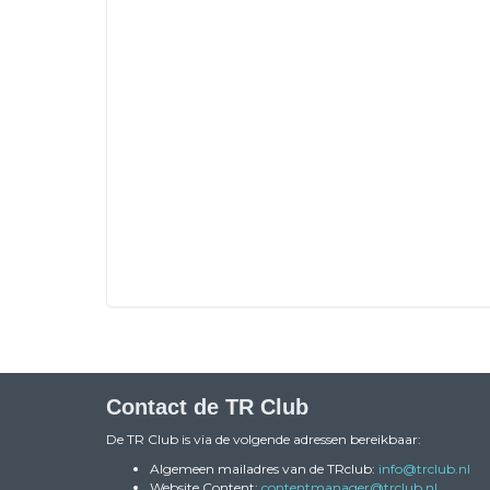
Contact de TR Club
De TR Club is via de volgende adressen bereikbaar:
Algemeen mailadres van de TRclub:
ofni
@trclub.nl
Website Content:
reganamtnetnoc
@trclub.nl