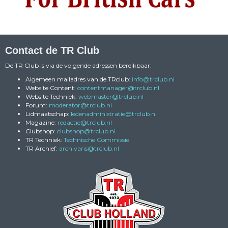
Contact de TR Club
De TR Club is via de volgende adressen bereikbaar:
Algemeen mailadres van de TRclub:
ofni
@trclub.nl
Website Content:
reganamtnetnoc
@trclub.nl
Website Techniek:
retsambew
@trclub.nl
Forum:
rotaredom
@trclub.nl
Lidmaatschap:
eitartsinimdanedel
@trclub.nl
Magazine:
eitcader
@trclub.nl
Clubshop:
pohsbulc
@trclub.nl
TR Techniek:
Technische Commissie
TR Archief:
siravihcra
@trclub.nl