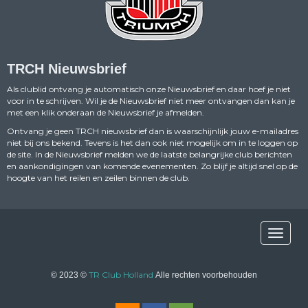
TRCH Nieuwsbrief
Als clublid ontvang je automatisch onze Nieuwsbrief en daar hoef je niet
voor in te schrijven. Wil je de Nieuwsbrief niet meer ontvangen dan kan je
met een klik onderaan de Nieuwsbrief je afmelden.
Ontvang je geen TRCH nieuwsbrief dan is waarschijnlijk jouw e-mailadres
niet bij ons bekend. Tevens is het dan ook niet mogelijk om in te loggen op
de site. In de Nieuwsbrief melden we de laatste belangrijke club berichten
en aankondigingen van komende evenementen. Zo blijf je altijd snel op de
hoogte van het reilen en zeilen binnen de club.
Toggle n
TR Club Holland
© 2023 ©
Alle rechten voorbehouden