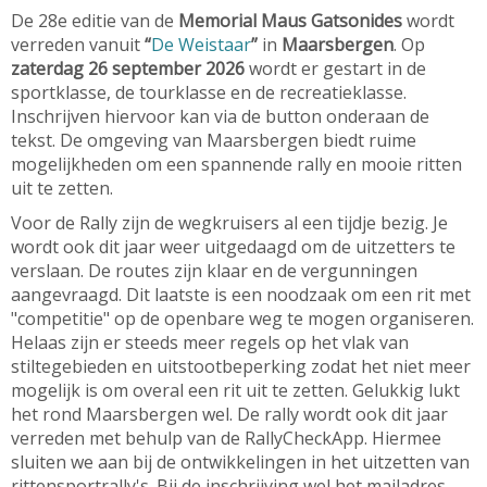
De 28e editie van de
Memorial Maus Gatsonides
wordt
verreden vanuit
“
De Weistaar
”
in
Maarsbergen
. Op
zaterdag 26 september 2026
wordt er gestart in de
sportklasse, de tourklasse en de recreatieklasse.
Inschrijven hiervoor kan via de button onderaan de
tekst. De omgeving van Maarsbergen biedt ruime
mogelijkheden om een spannende rally en mooie ritten
uit te zetten.
Voor de Rally zijn de wegkruisers al een tijdje bezig. Je
wordt ook dit jaar weer uitgedaagd om de uitzetters te
verslaan. De routes zijn klaar en de vergunningen
aangevraagd. Dit laatste is een noodzaak om een rit met
"competitie" op de openbare weg te mogen organiseren.
Helaas zijn er steeds meer regels op het vlak van
stiltegebieden en uitstootbeperking zodat het niet meer
mogelijk is om overal een rit uit te zetten. Gelukkig lukt
het rond Maarsbergen wel. De rally wordt ook dit jaar
verreden met behulp van de RallyCheckApp. Hiermee
sluiten we aan bij de ontwikkelingen in het uitzetten van
rittensportrally's. Bij de inschrijving wel het mailadres