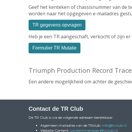
Geef het kenteken of chassisnummer van de bet
worden naar het opgegeven e-mailadres gestu
TR gegevens opvragen
Heb je een TR aangeschaft, verkocht of zijn er
Formulier TR Mutatie
Triumph Production Record Trace
Een andere mogelijkheid om achter de geschie
Contact de TR Club
De TR Club is via de volgende adressen bereikbaar:
Algemeen mailadres van de TRclub:
ofni
@trclub.nl
Website Content:
reganamtnetnoc
@trclub.nl