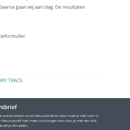
aarna gaan wij aan slag. De resultaten
tieformulier.
ORY TRACE
.
sbrief
je automatisch onze Nieuwsbrief en daar hoef je niet voor in
 de Nieuwsbrief niet meer ontvangen dan kan je met een klik
rief je afmelden.