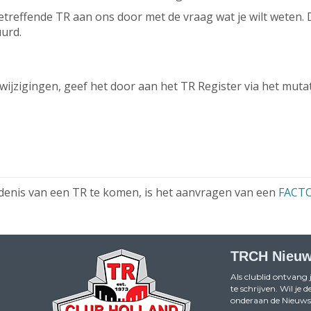
reffende TR aan ons door met de vraag wat je wilt weten. D
urd.
 wijzigingen, geef het door aan het TR Register via het muta
denis van een TR te komen, is het aanvragen van een
FACT
TRCH Nieuw
Als clublid ontvang 
te schrijven. Wil je
onderaan de Nieuwsb