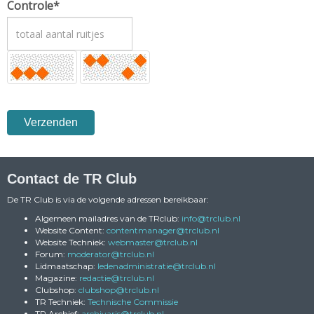
Controle*
Verzenden
Contact de TR Club
De TR Club is via de volgende adressen bereikbaar:
Algemeen mailadres van de TRclub:
ofni
@trclub.nl
Website Content:
reganamtnetnoc
@trclub.nl
Website Techniek:
retsambew
@trclub.nl
Forum:
rotaredom
@trclub.nl
Lidmaatschap:
eitartsinimdanedel
@trclub.nl
Magazine:
eitcader
@trclub.nl
Clubshop:
pohsbulc
@trclub.nl
TR Techniek:
Technische Commissie
TR Archief:
siravihcra
@trclub.nl