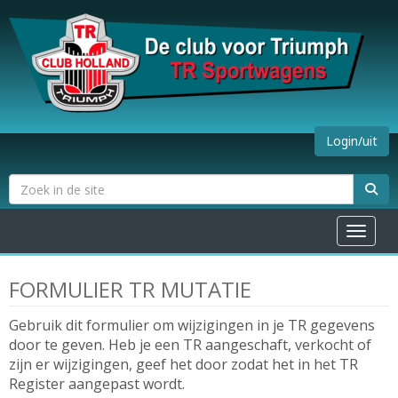
Login/uit
Toggle na
FORMULIER TR MUTATIE
Gebruik dit formulier om wijzigingen in je TR gegevens
door te geven. Heb je een TR aangeschaft, verkocht of
zijn er wijzigingen, geef het door zodat het in het TR
Register aangepast wordt.