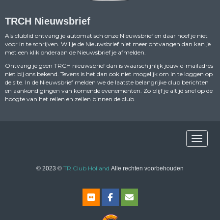
TRCH Nieuwsbrief
Als clublid ontvang je automatisch onze Nieuwsbrief en daar hoef je niet
voor in te schrijven. Wil je de Nieuwsbrief niet meer ontvangen dan kan je
met een klik onderaan de Nieuwsbrief je afmelden.
Ontvang je geen TRCH nieuwsbrief dan is waarschijnlijk jouw e-mailadres
niet bij ons bekend. Tevens is het dan ook niet mogelijk om in te loggen op
de site. In de Nieuwsbrief melden we de laatste belangrijke club berichten
en aankondigingen van komende evenementen. Zo blijf je altijd snel op de
hoogte van het reilen en zeilen binnen de club.
Toggle n
TR Club Holland
© 2023 ©
Alle rechten voorbehouden