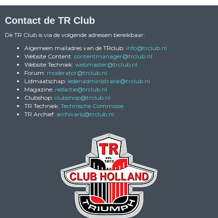
Contact de TR Club
De TR Club is via de volgende adressen bereikbaar:
Algemeen mailadres van de TRclub:
ofni
@trclub.nl
Website Content:
reganamtnetnoc
@trclub.nl
Website Techniek:
retsambew
@trclub.nl
Forum:
rotaredom
@trclub.nl
Lidmaatschap:
eitartsinimdanedel
@trclub.nl
Magazine:
eitcader
@trclub.nl
Clubshop:
pohsbulc
@trclub.nl
TR Techniek:
Technische Commissie
TR Archief:
siravihcra
@trclub.nl