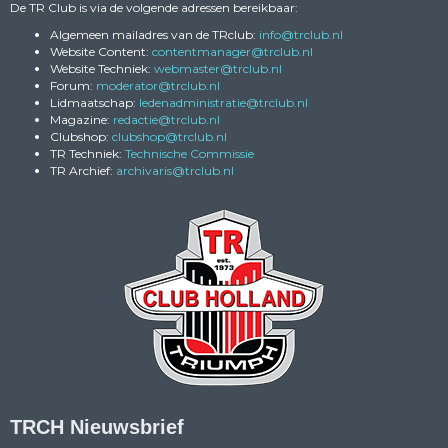
De TR Club is via de volgende adressen bereikbaar:
Algemeen mailadres van de TRclub:
ofni
@trclub.nl
Website Content:
reganamtnetnoc
@trclub.nl
Website Techniek:
retsambew
@trclub.nl
Forum:
rotaredom
@trclub.nl
Lidmaatschap:
eitartsinimdanedel
@trclub.nl
Magazine:
eitcader
@trclub.nl
Clubshop:
pohsbulc
@trclub.nl
TR Techniek:
Technische Commissie
TR Archief:
siravihcra
@trclub.nl
TRCH Nieuwsbrief